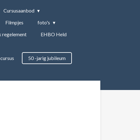
Cursusaanbod
Filmpjes
foto's
k regelement
EHBO Held
scursus
50 -jarig jubileum