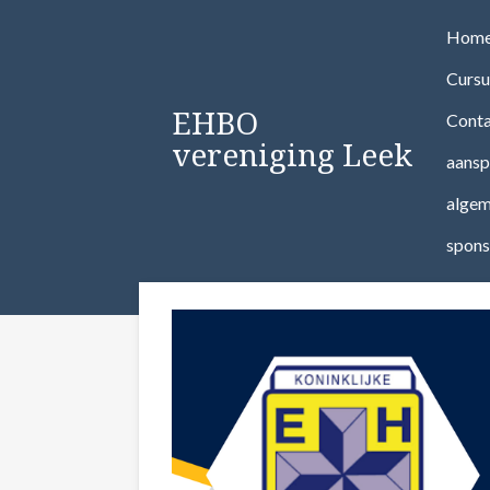
Ga
Hom
direct
Cursu
naar
de
EHBO
Conta
hoofdinhoud
vereniging Leek
aansp
algem
spons