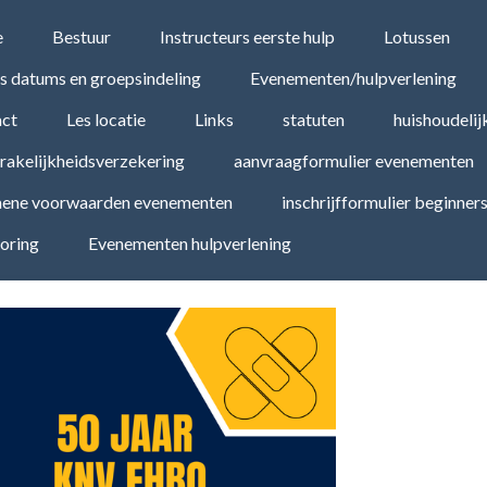
e
Bestuur
Instructeurs eerste hulp
Lotussen
s datums en groepsindeling
Evenementen/hulpverlening
ct
Les locatie
Links
statuten
huishoudelij
rakelijkheidsverzekering
aanvraagformulier evenementen
ene voorwaarden evenementen
inschrijfformulier beginner
oring
Evenementen hulpverlening