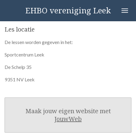
Ga
EHBO vereniging Leek
direct
naar
Les locatie
de
hoofdinhoud
De lessen worden gegeven in het:
Sportcentrum Leek
De Schelp 35
9351 NV Leek
Maak jouw eigen website met
JouwWeb